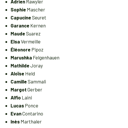
Adrien
Rawyler
Sophie
Mascher
Capucine
Seuret
Garance
Kernen
Maude
Suarez
Elsa
Vermeille
Éléonore
Pipoz
Marushka
Felgenhauen
Mathilde
Joray
Aloïse
Held
Camille
Sammali
Margot
Gerber
Alfio
Laini
Lucas
Ponce
Evan
Contarino
Inès
Marthaler