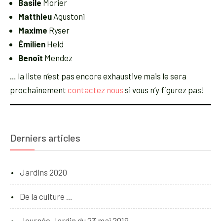
Basile
Morier
Matthieu
Agustoni
Maxime
Ryser
Émilien
Held
Benoît
Mendez
… la liste n’est pas encore exhaustive mais le sera
prochainement
contactez nous
si vous n’y figurez pas!
Derniers articles
Jardins 2020
De la culture …
Journée Jardin du 23 mai 2019